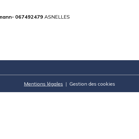
humann- 067492479
ASNELLES
Mentions légales
Gestion des cookies